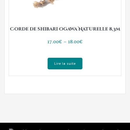
Corde de shibari Ogawa Naturelle 8,3m
Plage
17.00
€
–
18.00
€
de
prix :
17.00€
Lire la suite
à
18.00€